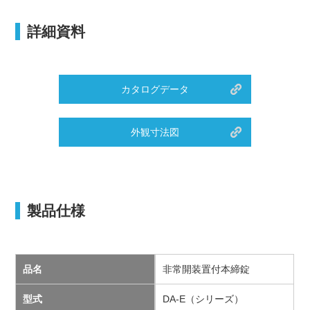
詳細資料
カタログデータ
外観寸法図
製品仕様
品名
非常開装置付本締錠
型式
DA-E（シリーズ）