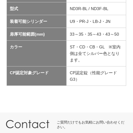
型式
ND3R-BL / ND3F-BL
装着可能シリンダー
U9・PR-J・LB-J・JN
扉厚可能範囲(mm)
33～35・35～43・43～50
カラー
ST・CD・CB・GL ※室内
側は全てシルバー色となり
ます。
CP認定対象グレード
CP認定錠（性能グレード
G3）
ご質問だけでもお気軽にお問い合わせくだ
さい。