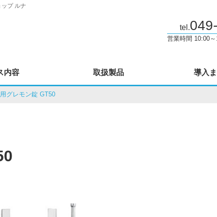
ップ ルナ
049
tel.
営業時間 10:00
ス内容
取扱製品
導入ま
用グレモン錠 GT50
0