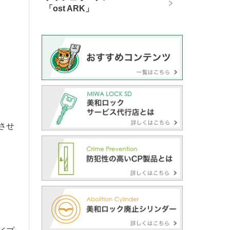
「ost ARK」
させ