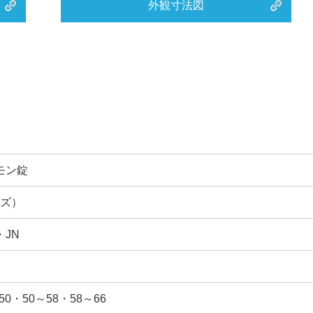
外観寸法図
モン錠
ーズ）
・JN
50・50～58・58～66