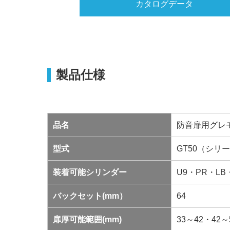
カタログデータ
製品仕様
品名
防音扉用グレ
型式
GT50（シリ
装着可能シリンダー
U9・PR・LB
バックセット(mm）
64
扉厚可能範囲(mm)
33～42・42～