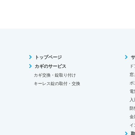
トップページ
カギのサービス
ド
窓
カギ交換・錠取り付け
ポ
キーレス錠の取付・交換
電
入
防
金
イ