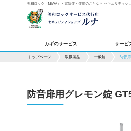
美和ロック（MIWA）・電気錠・錠前のことなら セキュリティショ
カギのサービス
サービ
トップページ
取扱製品
一般錠
防音扉
防音扉用グレモン錠 GT5