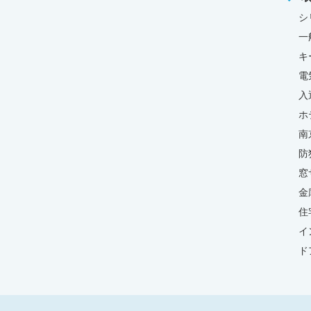
シ
一
キ
電
入
ホ
南
防
窓
金
住
イ
ド